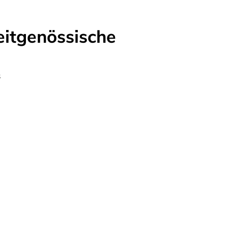
eitgenössische
s