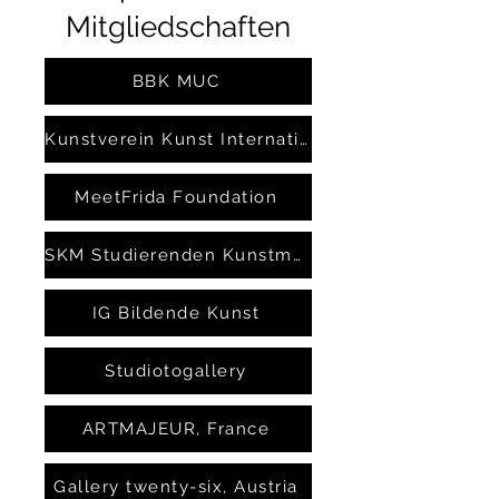
Mitgliedschaften
BBK MUC
Kunstverein Kunst International
MeetFrida Foundation
SKM Studierenden Kunstmarkt
IG Bildende Kunst
Studiotogallery
ARTMAJEUR, France
Gallery twenty-six, Austria