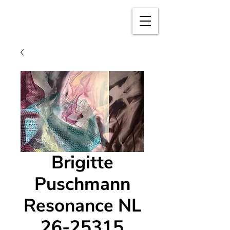
BRIGITTE
PUSCHMANN
Brigitte
Puschmann
Resonance NL
26-25315