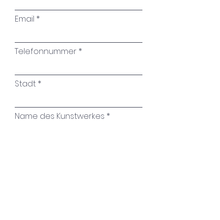
jedoch zugleich Raum für die
Email
Entdeckung dessen, was sich
hinter der sichtbaren
Oberfläche verbirgt.
Telefonnummer
Stadt
Name des Kunstwerkes
Ihre Nachricht