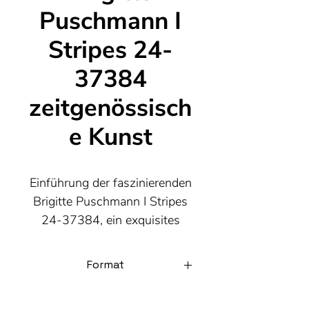
Puschmann I
Stripes 24-
37384
zeitgenössisch
e Kunst
Einführung der faszinierenden
Brigitte Puschmann I Stripes
24-37384, ein exquisites
Kunstwerk der renommierten
zeitgenössischen Künstlerin
Format
aus München. Dieses
einzigartige Stück besticht
Acryl auf Leinwand / 80x80cm.
Zudem verfügbar in verschiedenen