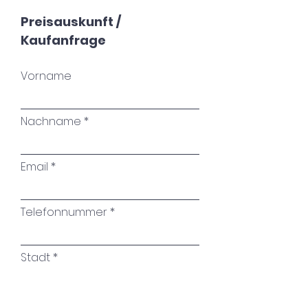
durch eine fesselnde
Größen als Edition.
Preisauskunft /
Auseinandersetzung mit
Kaufanfrage
geraden linien, die sich auf
verschiedenen Ebenen wieder
Vorname
treffen. Mit großzügigen
Maßen versehen, wäre dieses
Kunstwerk ein
Nachname
atemberaubender Blickfang in
jedem modernen Raum. Mit
Email
akribischer Aufmerksamkeit
für Details und einer
lebendigen Farbpalette
Telefonnummer
gestaltet, verleiht es Ihrem
Zuhause oder Büro garantiert
Stadt
einen Hauch von Raffinesse
und Energie. Verleihen Sie
Ihrem Raum einen Hauch
Name des Kunstwerkes